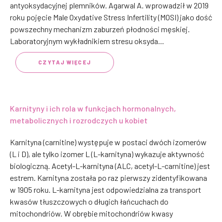
antyoksydacyjnej plemników. Agarwal A. wprowadził w 2019
roku pojęcie Male Oxydative Stress Infertility (MOSI) jako dość
powszechny mechanizm zaburzeń płodności męskiej.
Laboratoryjnym wykładnikiem stresu oksyda...
CZYTAJ WIĘCEJ
Karnityny i ich rola w funkcjach hormonalnych,
metabolicznych i rozrodczych u kobiet
Karnityna (carnitine) występuje w postaci dwóch izomerów
(L i D), ale tylko izomer L (L-karnityna) wykazuje aktywność
biologiczną. Acetyl-L-karnityna (ALC, acetyl-L-carnitine) jest
estrem. Karnityna została po raz pierwszy zidentyfikowana
w 1905 roku. L-karnityna jest odpowiedzialna za transport
kwasów tłuszczowych o długich łańcuchach do
mitochondriów. W obrębie mitochondriów kwasy