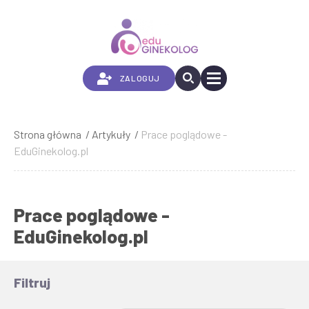
Przejdź
do
treści
ZALOGUJ
Strona główna
Artykuły
Prace poglądowe -
Ścieżka
EduGinekolog.pl
nawigacyjna
Prace poglądowe -
EduGinekolog.pl
Filtruj