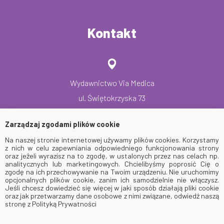
Kontakt
Wydawnictwo Via Medica
ul. Świętokrzyska 73
80–180 Gdańsk
Zarządzaj zgodami plików cookie
tel.: +48 58 320 94 94
Na naszej stronie internetowej używamy plików cookies. Korzystamy
faks: +48 58 320 94 60
z nich w celu zapewniania odpowiedniego funkcjonowania strony
oraz jeżeli wyrazisz na to zgodę, w ustalonych przez nas celach np.
analitycznych lub marketingowych. Chcielibyśmy poprosić Cię o
zgodę na ich przechowywanie na Twoim urządzeniu. Nie uruchomimy
opcjonalnych plików cookie, zanim ich samodzielnie nie włączysz.
Jeśli chcesz dowiedzieć się więcej w jaki sposób działają pliki cookie
oraz jak przetwarzamy dane osobowe z nimi związane, odwiedź naszą
stronę z Polityką Prywatności