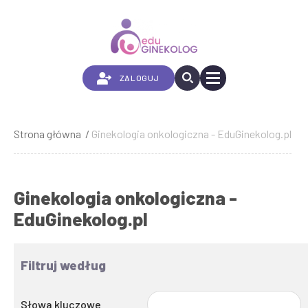
Przejdź
do
treści
ZALOGUJ
Strona główna
Ginekologia onkologiczna - EduGinekolog.pl
Ścieżka
nawigacyjna
Ginekologia onkologiczna -
EduGinekolog.pl
Filtruj według
Słowa kluczowe