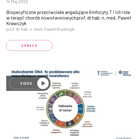
14 Maj 2022
Bispecyficzne przeciwciała angażujące limfocyty T i ich rola
w terapii chorób nowotworowychprof. dr hab. n. med. Paweł
Krawczyk
prof. dr hab. n. med. Paweł Krawczyk
ZOBACZ
VIDEO