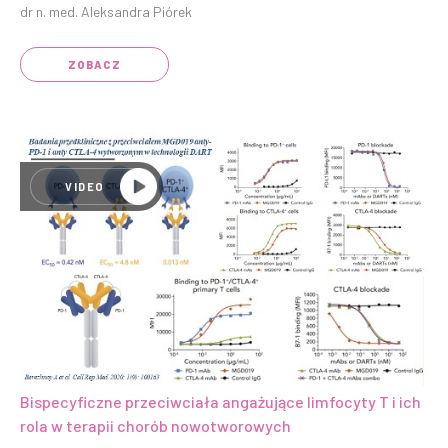
dr n. med. Aleksandra Piórek
ZOBACZ
VIDEO
Bispecyficzne przeciwciała angażujące limfocyty T i ich
rola w terapii chorób nowotworowych